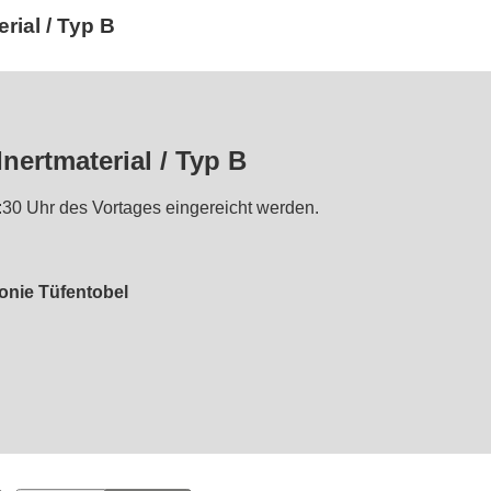
rial / Typ B
nertmaterial / Typ B
0 Uhr des Vortages eingereicht werden.
onie Tüfentobel